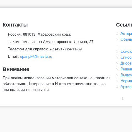
Контакты
Ссыл
Автор
Россия, 681013, Хабаровский край,
Объяв
г. Комсомольск-на-Амуре, проспект Ленина, 27
Телефон для справок: +7 (4217) 24-11-69
Соиск
Email:
opanpk@knastu.ru
Списо
Диссе
Внимание
Решен
Выдач
При любом использовании материалов ссылка на knastu.ru
Норма
обязательна. Цитирование в Интернете возможно только
Архив
при наличии гиперссылки.
L