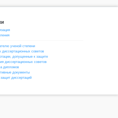
ки
изация
ления
ателю ученой степени
к диссертационных советов
ртации, допущенные к защите
ия диссертационных советов
а дипломов
тивные документы
 защит диссертаций