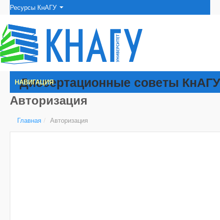
Ресурсы КнАГУ
Диссертационные советы КнАГ
НАВИГАЦИЯ
Авторизация
Главная
/
Авторизация