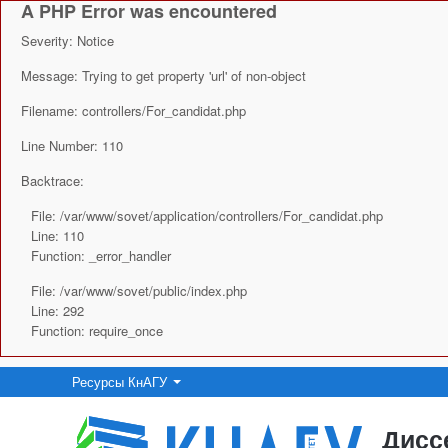
A PHP Error was encountered
Severity: Notice
Message: Trying to get property 'url' of non-object
Filename: controllers/For_candidat.php
Line Number: 110
Backtrace:
File: /var/www/sovet/application/controllers/For_candidat.php
Line: 110
Function: _error_handler
File: /var/www/sovet/public/index.php
Line: 292
Function: require_once
Ресурсы КнАГУ
Дисс