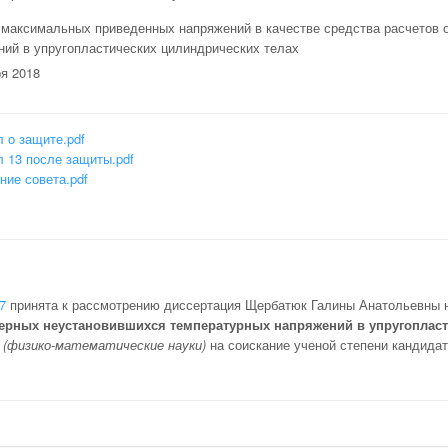
 максимальных приведенных напряжений в качестве средства расчетов
ний в упругопластических цилиндрических телах
я 2018
 о защите.pdf
л 13 после защиты.pdf
ние совета.pdf
7
принята к рассмотрению диссертация Щербатюк Галины Анатольевны 
мерных неустановившихся температурных напряжений в упругопласт
 (физико-математические науки)
на соискание ученой степени кандидат