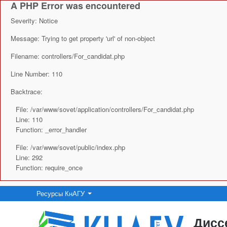
A PHP Error was encountered
Severity: Notice
Message: Trying to get property 'url' of non-object
Filename: controllers/For_candidat.php
Line Number: 110
Backtrace:
File: /var/www/sovet/application/controllers/For_candidat.php
Line: 110
Function: _error_handler
File: /var/www/sovet/public/index.php
Line: 292
Function: require_once
Ресурсы КнАГУ
Дисс