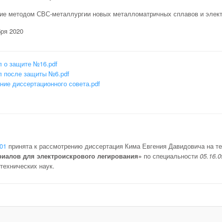
ие методом СВС-металлургии новых металломатричных сплавов и элект
бря 2020
л о защите №16.pdf
л после защиты №6.pdf
ние диссертационного совета.pdf
.01
принята к рассмотрению диссертация Кима Евгения Давидовича на т
иалов для электроискрового легирования»
по специальности
05.16.
технических наук.