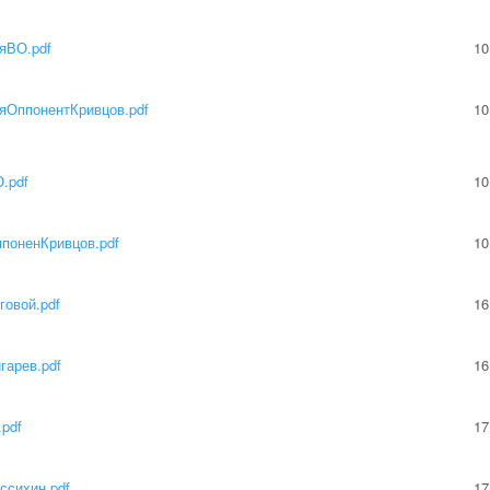
яВО.pdf
10
яОппонентКривцов.pdf
10
.pdf
10
поненКривцов.pdf
10
говой.pdf
16
гарев.pdf
16
pdf
17
ссихин.pdf
17