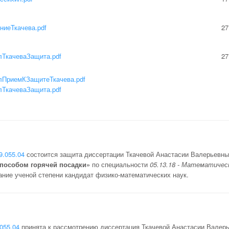
ниеТкачева.pdf
27
лТкачеваЗащита.pdf
27
лПриемКЗащитеТкачева.pdf
лТкачеваЗащита.pdf
9.055.04
состоится защита диссертации Ткачевой Анастасии Валерьевны
способом горячей посадки»
по специальности
05.13.18 - Математичес
ание ученой степени кандидат физико-математических наук.
055.04
принята к рассмотрению диссертация Ткачевой Анастасии Валер