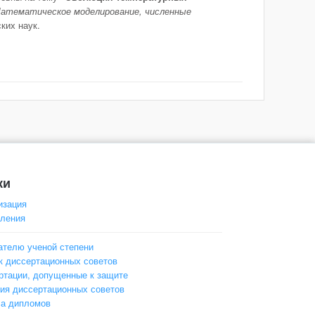
 Математическое моделирование, численные
ких наук.
ки
изация
ления
ателю ученой степени
к диссертационных советов
ртации, допущенные к защите
ия диссертационных советов
а дипломов