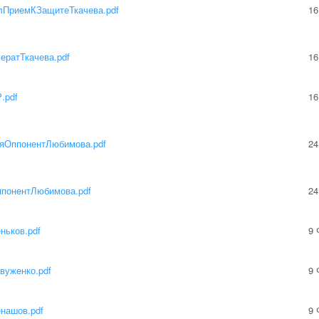
лПриемКЗащитеТкачева.pdf
16
ератТкачева.pdf
16
.pdf
16
яОппонентЛюбимова.pdf
24
понентЛюбимова.pdf
24
ньков.pdf
9 
вуженко.pdf
9 
нашов.pdf
9 