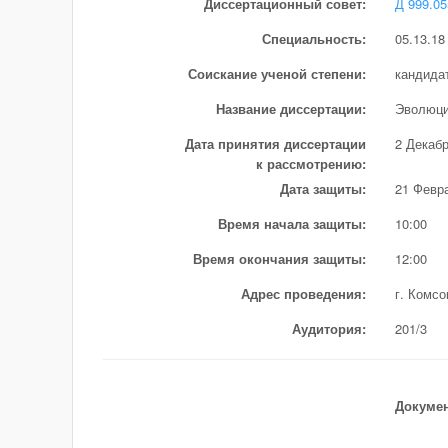
Диссертационный совет:
Д 999.05
Специальность:
05.13.1
Соискание ученой степени:
кандида
Название диссертации:
Эволюци
Дата принятия дисcертации
2 Декабр
к рассмотрению:
Дата защиты:
21 Февра
Время начала защиты:
10:00
Время окончания защиты:
12:00
Адрес проведения:
г. Комсо
Аудитория:
201/3
Докуме