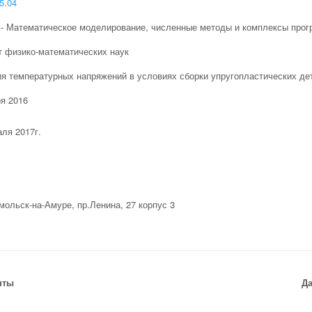
5.04
8 - Математическое моделирование, численные методы и комплексы прог
т физико-математических наук
я температурных напряжений в условиях сборки упругопластических де
я 2016
ля 2017г.
мольск-на-Амуре, пр.Ленина, 27 корпус 3
нты
Да